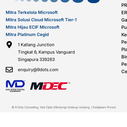
PR
Mitra Terkelola Microsoft
ER
Mitra Solusi Cloud Microsoft Tier-1
Ga
Mitra Hijau ECIF Microsoft
Pu
Mitra Platinum Cegid
Ke
Pe
1 Kallang Junction
Pl
Tingkat 6, Kampus Vanguard
Bi
Singapura 339263
Pe
enquiry@9dots.com
Ce
© 9 Dots Consulting. Hak Cipta Dilindungi Undang-Undang. |
Kebijakan Privasi