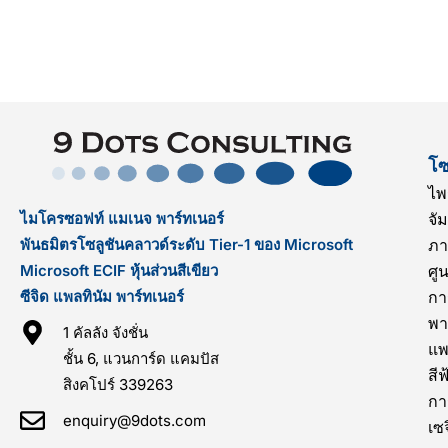
โซ
ไพ
ไมโครซอฟท์ แมเนจ พาร์ทเนอร์
จัม
พันธมิตรโซลูชันคลาวด์ระดับ Tier-1 ของ Microsoft
ภา
Microsoft ECIF หุ้นส่วนสีเขียว
ศู
ซีจิด แพลทินัม พาร์ทเนอร์
กา
พา
1 คัลลัง จังชั่น
แพ
ชั้น 6, แวนการ์ด แคมปัส
สีฟ
สิงคโปร์ 339263
กา
enquiry@9dots.com
เซ