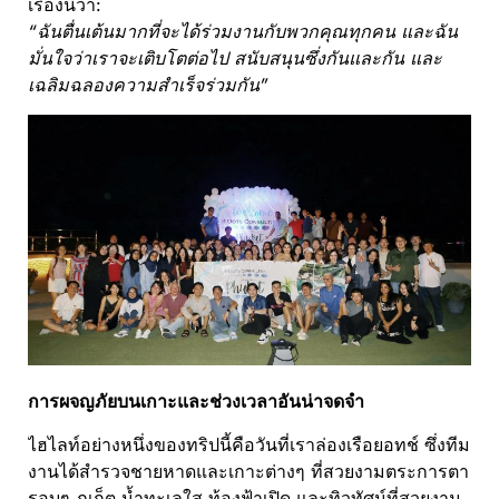
เรื่องนี้ว่า:
“ฉันตื่นเต้นมากที่จะได้ร่วมงานกับพวกคุณทุกคน และฉัน
มั่นใจว่าเราจะเติบโตต่อไป สนับสนุนซึ่งกันและกัน และ
เฉลิมฉลองความสำเร็จร่วมกัน”
การผจญภัยบนเกาะและช่วงเวลาอันน่าจดจำ
ไฮไลท์อย่างหนึ่งของทริปนี้คือวันที่เราล่องเรือยอทช์ ซึ่งทีม
งานได้สำรวจชายหาดและเกาะต่างๆ ที่สวยงามตระการตา
รอบๆ ภูเก็ต น้ำทะเลใส ท้องฟ้าเปิด และทิวทัศน์ที่สวยงาม