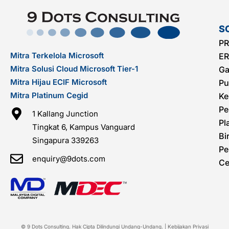
S
PR
Mitra Terkelola Microsoft
ER
Mitra Solusi Cloud Microsoft Tier-1
Ga
Mitra Hijau ECIF Microsoft
Pu
Mitra Platinum Cegid
Ke
Pe
1 Kallang Junction
Pl
Tingkat 6, Kampus Vanguard
Bi
Singapura 339263
Pe
enquiry@9dots.com
Ce
© 9 Dots Consulting. Hak Cipta Dilindungi Undang-Undang. |
Kebijakan Privasi